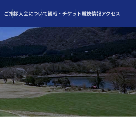
ご挨拶
大会について
観戦・チケット
競技情報
アクセス