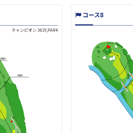
コース8
チャンピオン 363Y,PAR4