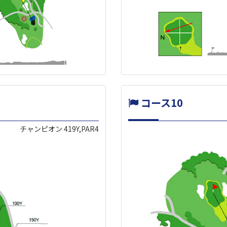
コース10
チャンピオン 419Y,PAR4