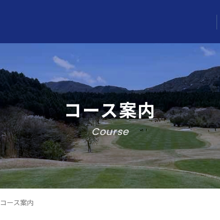
コース案内
Course
コース案内