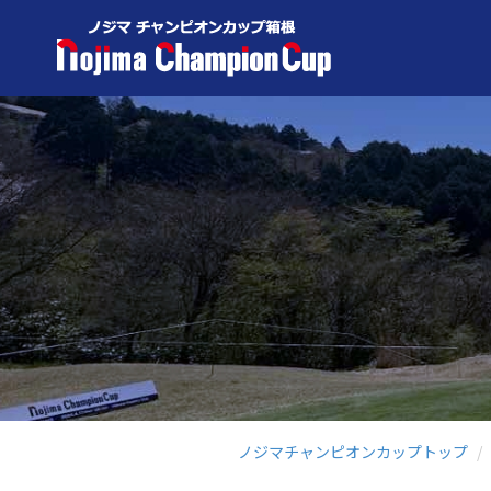
ノジマチャンピオンカップトップ