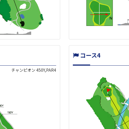
コース4
チャンピオン 450Y,PAR4