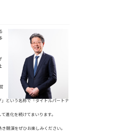
る
多
げ
社
営
グ」という名称で「タイトルパートナ
して進化を続けてまいります。
熱き競演をぜひお楽しみください。