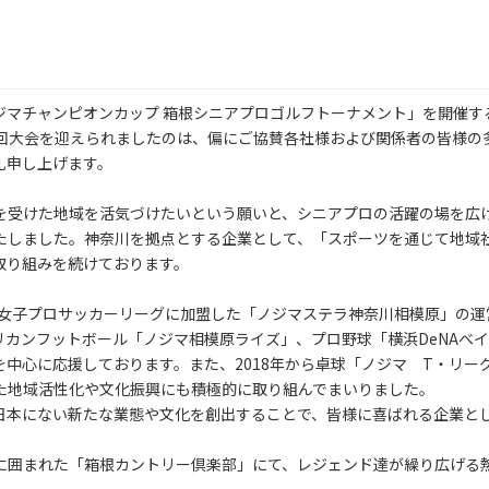
ジマチャンピオンカップ 箱根シニアプロゴルフトーナメント」を開催す
0回大会を迎えられましたのは、偏にご協賛各社様および関係者の皆様の
礼申し上げます。
を受けた地域を活気づけたいという願いと、シニアプロの活躍の場を広
たしました。神奈川を拠点とする企業として、「スポーツを通じて地域
取り組みを続けております。
本女子プロサッカーリーグに加盟した「ノジマステラ神奈川相模原」の運
カンフットボール「ノジマ相模原ライズ」、プロ野球「横浜DeNAベイ
中心に応援しております。また、2018年から卓球「ノジマ T・リー
た地域活性化や文化振興にも積極的に取り組んでまいりました。
日本にない新たな業態や文化を創出することで、皆様に喜ばれる企業と
に囲まれた「箱根カントリー倶楽部」にて、レジェンド達が繰り広げる